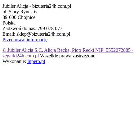
Jubiler Alicja - bizuteria24h.com.pl
ul. Stary Rynek 6
89-600 Chojnice
Polska
Zadzwoń do nas:
799 078 077
Email:
sklep@bizuteria24h.com.pl
Przechowaj informację
© Jubiler Alicja S.C. Alicja Recka, Piotr Recki NIP: 5552072885 -
zegarki24h.com.pl
Wszelkie prawa zastrzeżone
Wykonanie:
Inpero.pl