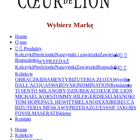
Wybierz Markę
Home
O nas


Produkty
Kolczyki
Pierścionki
Naszyjniki i zawieszki
Zawieszki


Bransoletki
WYPRZEDAŻ
Kolczyki
Pierścionki
Naszyjniki
Zawieszki
Bransoletki


Kolekcje
OBRĄCZKI
DIAMENTY
BIŻUTERIA ZŁOTA
Wysyłka
DALL'ACQUA
SWAROVSKI
NOMINATION
Regulamin
TI SENTO MILANO
BY DZIUBEKA
COEUR DE LION
MICHAEL KORS
TOMMY HILFIGER
DIESEL
MANOKI
TOM HOPE
PAUL HEWITT
MELANO
IXXXI
REBECCA
BIŻUTERIA MĘSKA
WYPRZEDAŻ
GUESS
SIF JAKOBS
FOSSIL
MASERATI
Sklepu
Kontakt
Home
Kolekcje