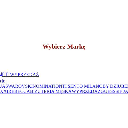
Wybierz Markę
ki


WYPRZEDAŻ
cje
UA
SWAROVSKI
NOMINATION
TI SENTO MILANO
BY DZIUB
XXXI
REBECCA
BIŻUTERIA MĘSKA
WYPRZEDAŻ
GUESS
SIF 