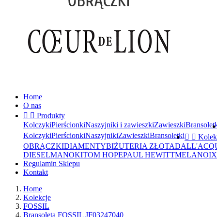
Home
O nas


Produkty
Kolczyki
Pierścionki
Naszyjniki i zawieszki
Zawieszki
Bransolet
Kolczyki
Pierścionki
Naszyjniki
Zawieszki
Bransoletki


Kolek
OBRĄCZKI
DIAMENTY
BIŻUTERIA ZŁOTA
DALL'ACQ
DIESEL
MANOKI
TOM HOPE
PAUL HEWITT
MELANO
I
Regulamin Sklepu
Kontakt
Home
Kolekcje
FOSSIL
Bransoleta FOSSIL JF03247040