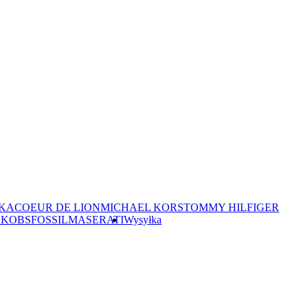
EKA
COEUR DE LION
MICHAEL KORS
TOMMY HILFIGER
JAKOBS
FOSSIL
MASERATI
Wysyłka